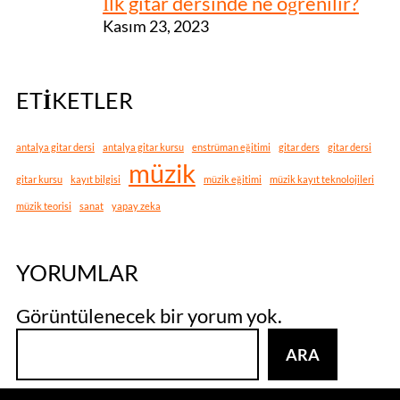
İlk gitar dersinde ne öğrenilir?
Kasım 23, 2023
ETIKETLER
antalya gitar dersi
antalya gitar kursu
enstrüman eğitimi
gitar ders
gitar dersi
müzik
gitar kursu
kayıt bilgisi
müzik eğitimi
müzik kayıt teknolojileri
müzik teorisi
sanat
yapay zeka
YORUMLAR
Görüntülenecek bir yorum yok.
A
ARA
r
a