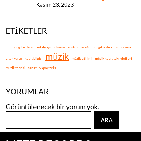
Kasım 23, 2023
ETIKETLER
antalya gitar dersi
antalya gitar kursu
enstrüman eğitimi
gitar ders
gitar dersi
müzik
gitar kursu
kayıt bilgisi
müzik eğitimi
müzik kayıt teknolojileri
müzik teorisi
sanat
yapay zeka
YORUMLAR
Görüntülenecek bir yorum yok.
A
ARA
r
a