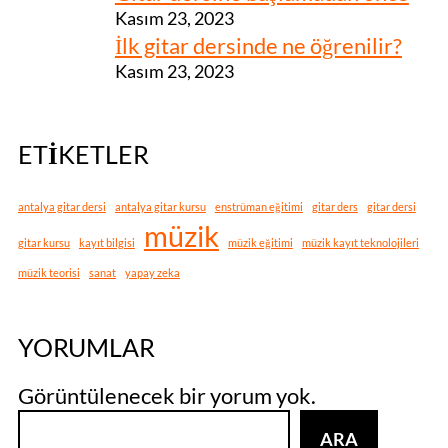
Kasım 23, 2023
İlk gitar dersinde ne öğrenilir?
Kasım 23, 2023
ETIKETLER
antalya gitar dersi
antalya gitar kursu
enstrüman eğitimi
gitar ders
gitar dersi
müzik
gitar kursu
kayıt bilgisi
müzik eğitimi
müzik kayıt teknolojileri
müzik teorisi
sanat
yapay zeka
YORUMLAR
Görüntülenecek bir yorum yok.
A
ARA