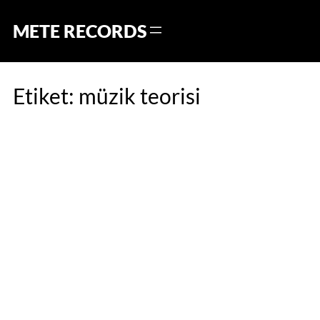
Skip
to
METE RECORDS
content
Etiket:
müzik teorisi